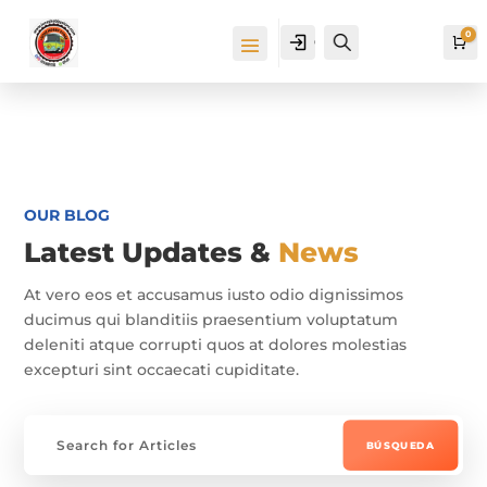
0
Cuenta
Buscar
Ca
OUR BLOG
Latest Updates &
News
At vero eos et accusamus iusto odio dignissimos
ducimus qui blanditiis praesentium voluptatum
deleniti atque corrupti quos at dolores molestias
excepturi sint occaecati cupiditate.