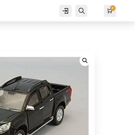
0
Cuenta
Buscar
Carro
₡
0