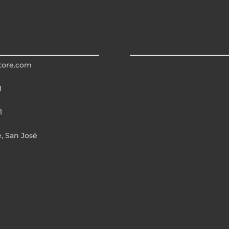
tore.com
1
1
e, San José