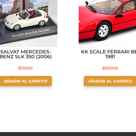
SALVAT MERCEDES-
KK SCALE FERRARI B
BENZ SLK 350 (2006)
1981
₡
13500
₡
60000
AÑADIR AL CARRITO
AÑADIR AL CARRITO