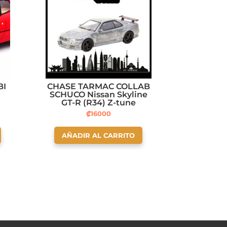
BI
CHASE TARMAC COLLAB
SCHUCO Nissan Skyline
GT-R (R34) Z-tune
Midnight Purple III
₡
16000
AÑADIR AL CARRITO