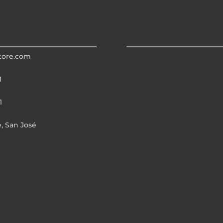
tore.com
1
1
e, San José