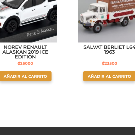
NOREV RENAULT
SALVAT BERLIET L6
ALASKAN 2019 ICE
1963
EDITION
₡
25000
₡
23500
AÑADIR AL CARRITO
AÑADIR AL CARRITO