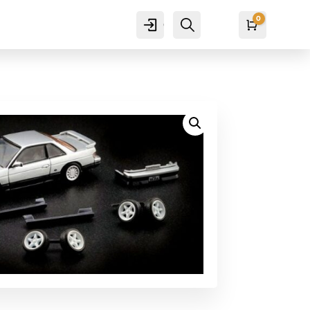
0
Cuenta
Buscar
Carro
₡
0