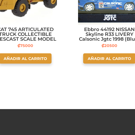
CAT 745 ARTICULATED
Ebbro 44192 NISSAN
TRUCK COLLECTIBLE
Skyline R33 LIVERY
IESCAST SCALE MODEL
Calsonic Jgtc 1998 (Bl
REPLICA
143 Scale
₡
75000
₡
20500
AÑADIR AL CARRITO
AÑADIR AL CARRITO