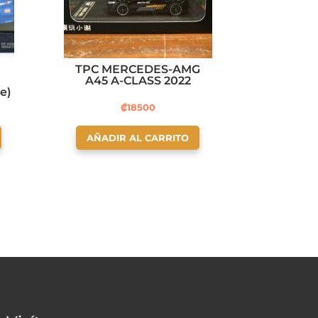
TPC MERCEDES-AMG
A45 A-CLASS 2022
ue)
₡
18500
AÑADIR AL CARRITO