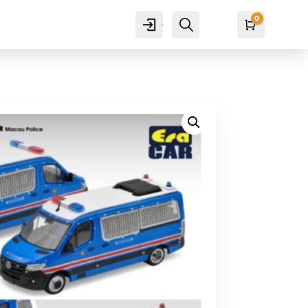
0
Cuenta
Buscar
Carro
₡
0