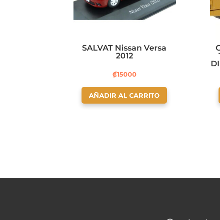
SALVAT Nissan Versa
2012
D
₡
15000
AÑADIR AL CARRITO