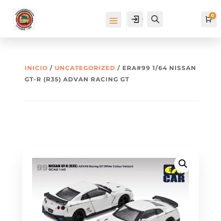
0
Cuenta
Buscar
Ca
INICIO
/
UNCATEGORIZED
/ ERA#99 1/64 NISSAN
GT-R (R35) ADVAN RACING GT