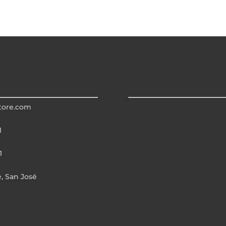
tore.com
1
1
e, San José