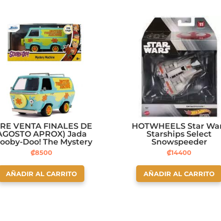
PRE VENTA FINALES DE
HOTWHEELS Star Wa
AGOSTO APROX) Jada
Starships Select
ooby-Doo! The Mystery
Snowspeeder
Machine – Green –
₡
8500
₡
14400
Hollywood Rides
AÑADIR AL CARRITO
AÑADIR AL CARRITO