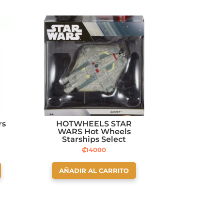
rs
HOTWHEELS STAR
WARS Hot Wheels
Starships Select
Premium Die-Cast Ghost
₡
14000
AÑADIR AL CARRITO