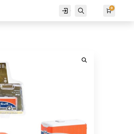
0
Cuenta
Buscar
Carro
₡
0