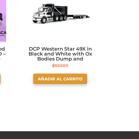
od
DCP Western Star 49X in
D –
Black and White with Ox
o
Bodies Dump and
Beaver Tail Trailer
₡
65000
AÑADIR AL CARRITO