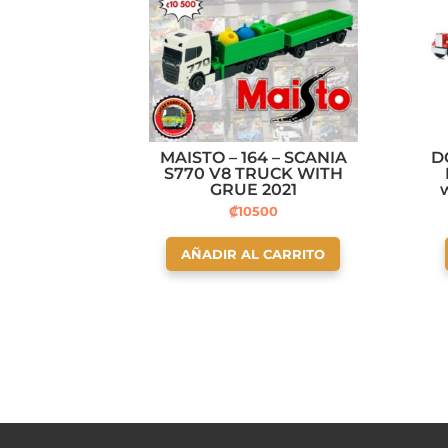
MAISTO – 164 – SCANIA
D
S770 V8 TRUCK WITH
GRUE 2021
w
₡
10500
AÑADIR AL CARRITO