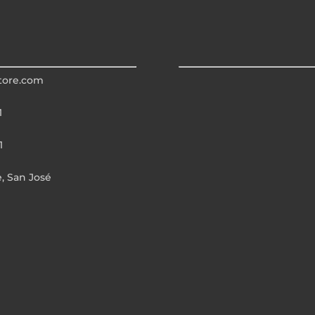
tore.com
1
1
e, San José