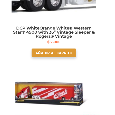
DCP WhiteOrange White® Western
Star® 4900 with 36” Vintage Sleeper &
Rogers® Vintage
₡
65000
AÑADIR AL CARRITO