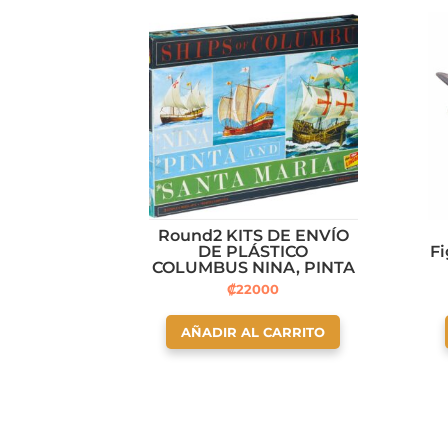
Round2 KITS DE ENVÍO
DE PLÁSTICO
Fi
COLUMBUS NINA, PINTA
Y SANTA MARIA
₡
22000
LINDBERG 1:144
AÑADIR AL CARRITO