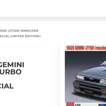
INI (JT150) IRMSCHER
CIAL LIMITED EDITION»
GEMINI
TURBO
IAL