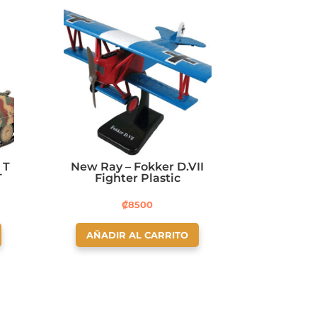
 T
New Ray – Fokker D.VII
T
Fighter Plastic
₡
8500
AÑADIR AL CARRITO