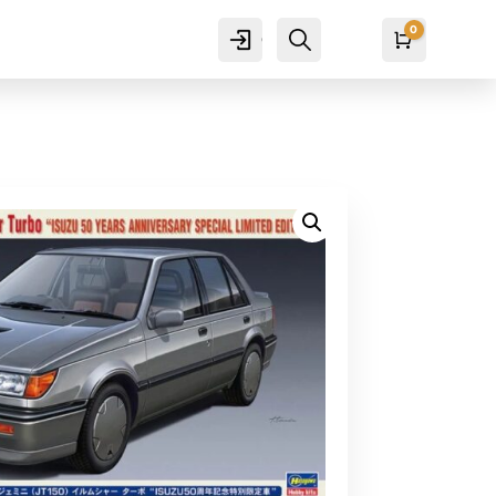
0
Cuenta
Buscar
Carro
₡
0