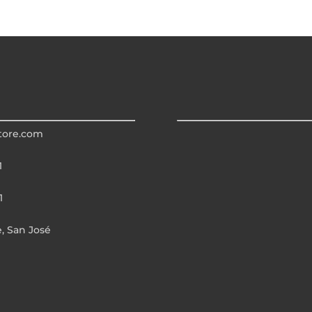
tore.com
1
1
e, San José