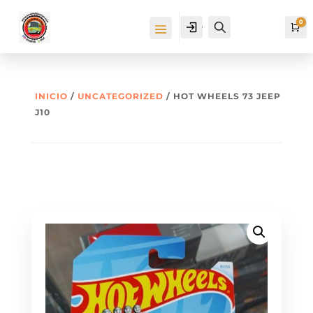
0
Cuenta
Buscar
Ca
INICIO
/
UNCATEGORIZED
/ HOT WHEELS 73 JEEP
J10