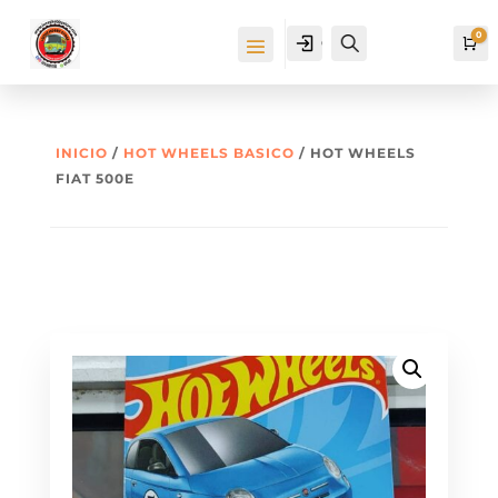
0
Cuenta
Buscar
Ca
INICIO
/
HOT WHEELS BASICO
/ HOT WHEELS
FIAT 500E