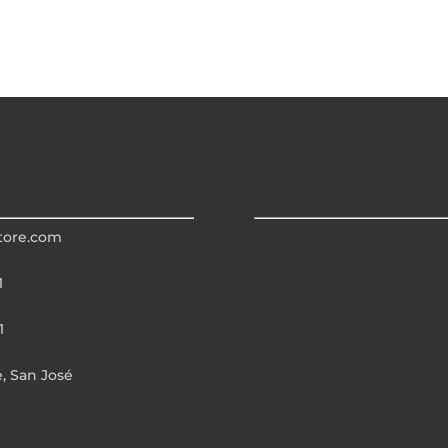
tore.com
1
1
e, San José