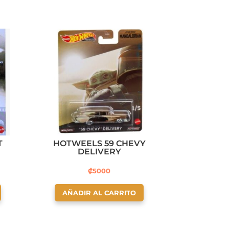
T
HOTWEELS 59 CHEVY
DELIVERY
₡
5000
AÑADIR AL CARRITO