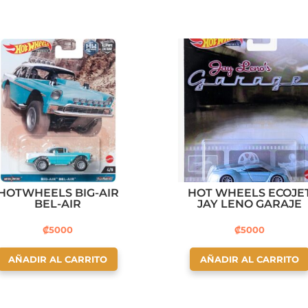
HOTWHEELS BIG-AIR
HOT WHEELS ECOJE
BEL-AIR
JAY LENO GARAJE
₡
5000
₡
5000
AÑADIR AL CARRITO
AÑADIR AL CARRITO