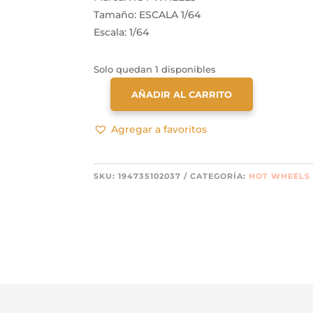
Tamaño: ESCALA 1/64
Escala: 1/64
Solo quedan 1 disponibles
AÑADIR AL CARRITO
HOTWHEELS
96
Agregar a favoritos
CHEVY
IMPALA
SS
SKU:
194735102037
CATEGORÍA:
HOT WHEELS
BOULEVARD
CANTIDAD