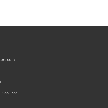
tore.com
1
1
e, San José