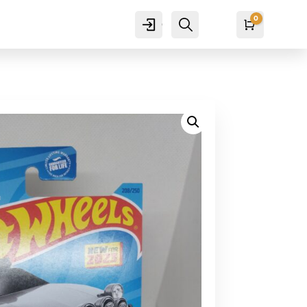
0
Cuenta
Buscar
Carro
₡
0