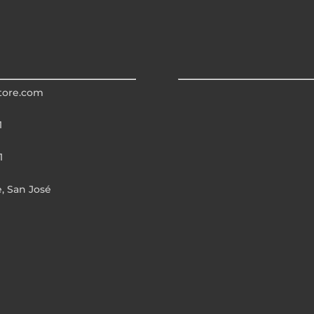
tore.com
1
1
e, San José