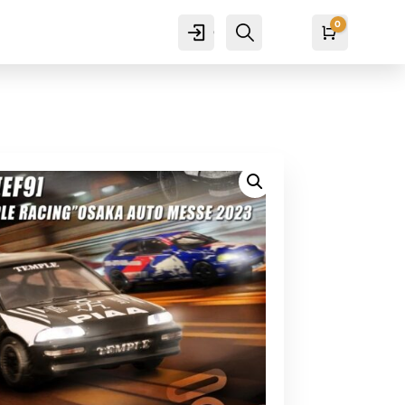
0
Cuenta
Buscar
Carro
₡
0