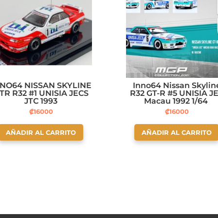
NNO64 NISSAN SKYLINE
Inno64 Nissan Skylin
TR R32 #1 UNISIA JECS
R32 GT-R #5 UNISIA J
JTC 1993
Macau 1992 1/64
₡
16000
₡
16000
AÑADIR AL CARRITO
AÑADIR AL CARRITO