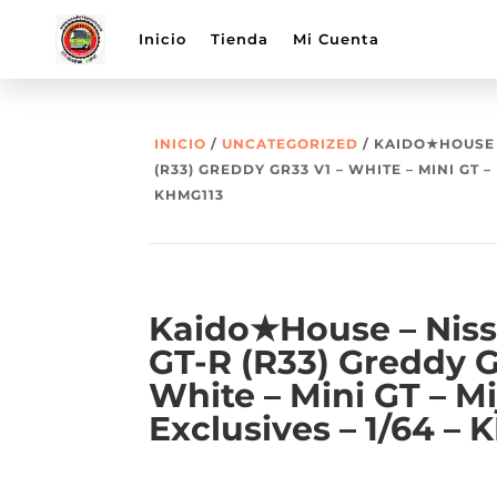
Inicio
Tienda
Mi Cuenta
INICIO
/
UNCATEGORIZED
/ KAIDO★HOUSE 
(R33) GREDDY GR33 V1 – WHITE – MINI GT –
KHMG113
Kaido★House – Niss
GT-R (R33) Greddy G
White – Mini GT – Mi
Exclusives – 1/64 –