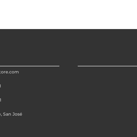
tore.com
1
1
e, San José