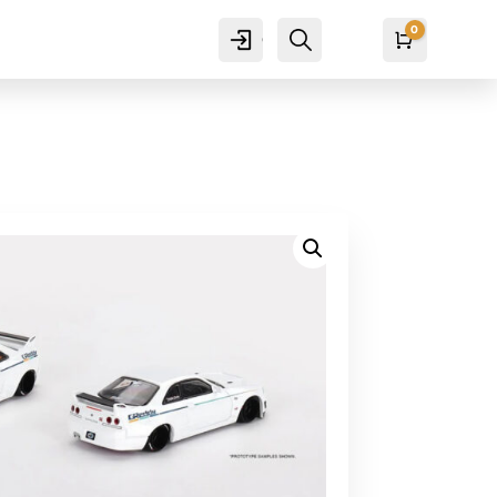
0
Cuenta
Buscar
Carro
₡
0