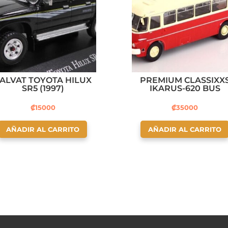
ALVAT TOYOTA HILUX
PREMIUM CLASSIXX
SR5 (1997)
IKARUS-620 BUS
₡
15000
₡
35000
AÑADIR AL CARRITO
AÑADIR AL CARRITO