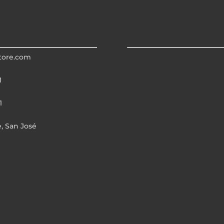
tore.com
1
1
e, San José