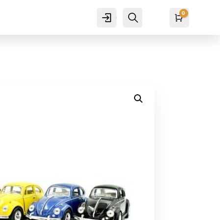
0
Cuenta
Buscar
Carro
₡
0