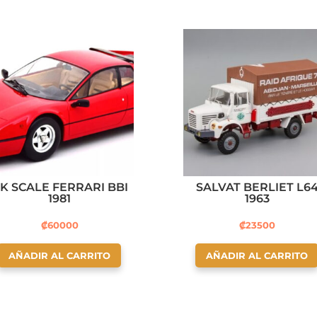
K SCALE FERRARI BBI
SALVAT BERLIET L6
1981
1963
₡
60000
₡
23500
AÑADIR AL CARRITO
AÑADIR AL CARRITO