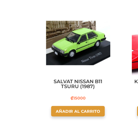
SALVAT NISSAN B11
K
TSURU (1987)
₡
15000
AÑADIR AL CARRITO