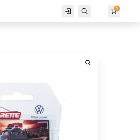
0
Cuenta
Buscar
Carro
₡
0