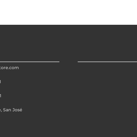
tore.com
1
1
e, San José