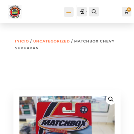
0
Cuenta
Buscar
Ca
INICIO
/
UNCATEGORIZED
/ MATCHBOX CHEVY
SUBURBAN