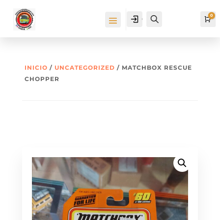
0
Cuenta
Buscar
Ca
INICIO
/
UNCATEGORIZED
/ MATCHBOX RESCUE
CHOPPER