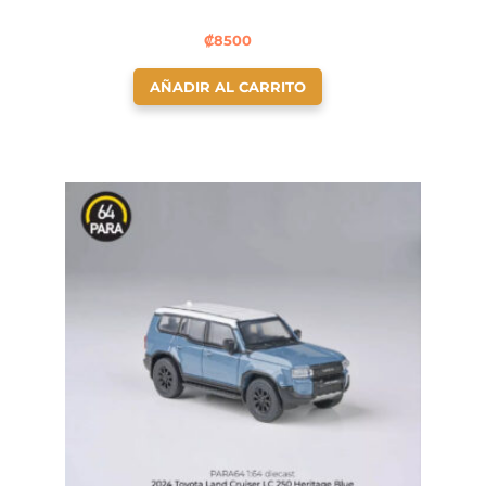
₡
8500
AÑADIR AL CARRITO