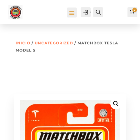
0
Cuenta
Buscar
Ca
INICIO
/
UNCATEGORIZED
/ MATCHBOX TESLA
MODEL S