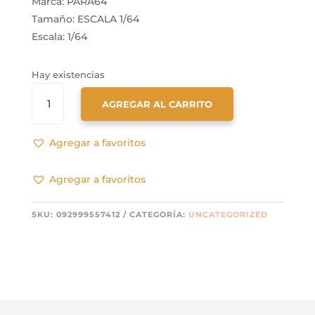
Marca: PARA64
Tamaño: ESCALA 1/64
Escala: 1/64
Hay existencias
PARA64
AGREGAR AL CARRITO
TOYOTA
164
-
Agregar a favoritos
LAND
CRUISER
Agregar a favoritos
250
PRADO
SKU:
092999557412
CATEGORÍA:
UNCATEGORIZED
LHD
2024
CANTIDAD