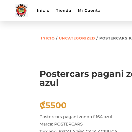
Inicio
Tienda
Mi Cuenta
INICIO
/
UNCATEGORIZED
/ POSTERCARS P
Postercars pagani z
azul
₡
5500
Postercars pagani zonda f 164 azul
Marca: POSTERCARS
Tamaño: ESCALA 1/64 CAJA ACRILICA