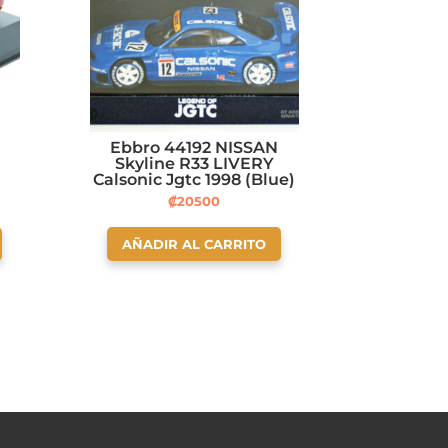
a
Ebbro 44192 NISSAN
Skyline R33 LIVERY
Calsonic Jgtc 1998 (Blue)
143 Scale
₡
20500
AÑADIR AL CARRITO