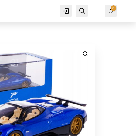
0
Cuenta
Buscar
Carro
₡
0