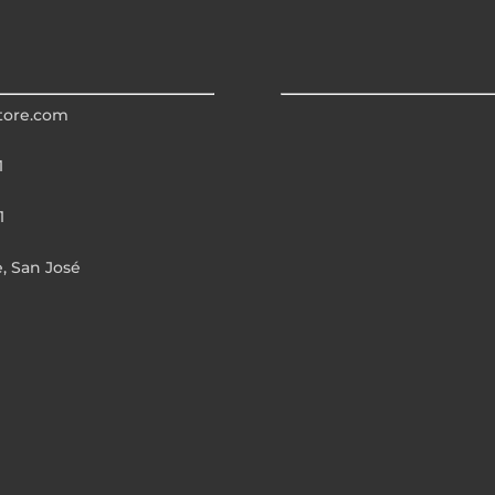
tore.com
1
1
e, San José