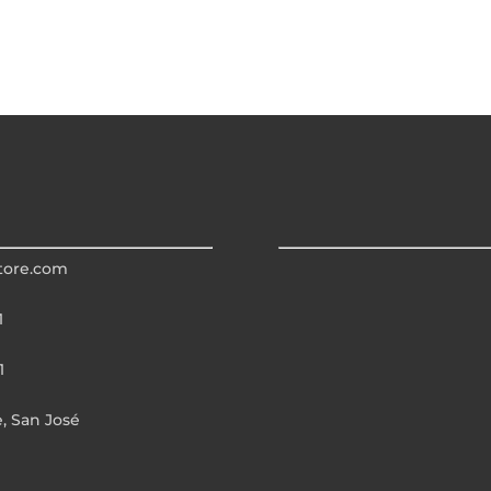
tore.com
1
1
e, San José