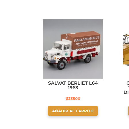
SALVAT BERLIET L64
1963
D
₡
23500
AÑADIR AL CARRITO