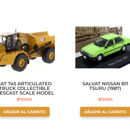
CAT 745 ARTICULATED
SALVAT NISSAN B11
TRUCK COLLECTIBLE
TSURU (1987)
IESCAST SCALE MODEL
REPLICA
₡
75000
₡
15000
AÑADIR AL CARRITO
AÑADIR AL CARRITO