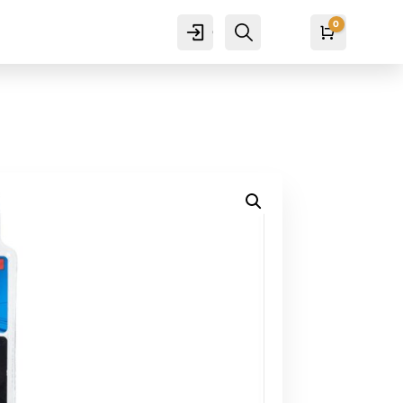
0
Cuenta
Buscar
Carro
₡
0