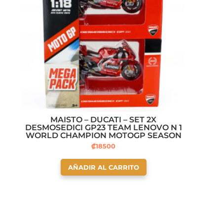
MAISTO – DUCATI – SET 2X
DESMOSEDICI GP23 TEAM LENOVO N 1
WORLD CHAMPION MOTOGP SEASON
2023 FRANCESCO BAGNAIA + N 23
₡
18500
MOTOGP SEASON 2023 ENEA
BASTIANINI
AÑADIR AL CARRITO