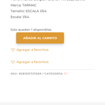
Marca: TARMAC
Tamaño: ESCALA 1/64
Escala: 1/64
Solo quedan 1 disponibles
AÑADIR AL CARRITO
TARMAC
WORKS
Agregar a favoritos
1:64
MERCEDES-
Agregar a favoritos
AMG
F1
W13
SKU:
9581015727669
CATEGORÍA:
F1
E
PERFORMANCE
BELGIAN
GRAND
PRIX
2022