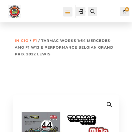
0
Cuenta
Buscar
Ca
INICIO
/
F1
/ TARMAC WORKS 1:64 MERCEDES-
AMG F1 W13 E PERFORMANCE BELGIAN GRAND
PRIX 2022 LEWIS