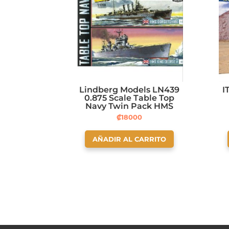
Lindberg Models LN439
I
0.875 Scale Table Top
Navy Twin Pack HMS
King George V and HMS
₡
18000
Dorsetshire Plastic
Model
AÑADIR AL CARRITO