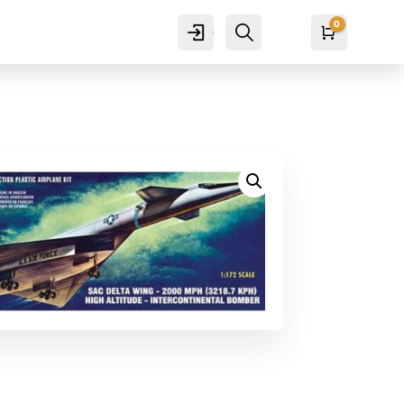
0
Cuenta
Buscar
Carro
₡
0