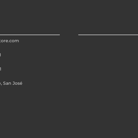
tore.com
1
1
e, San José