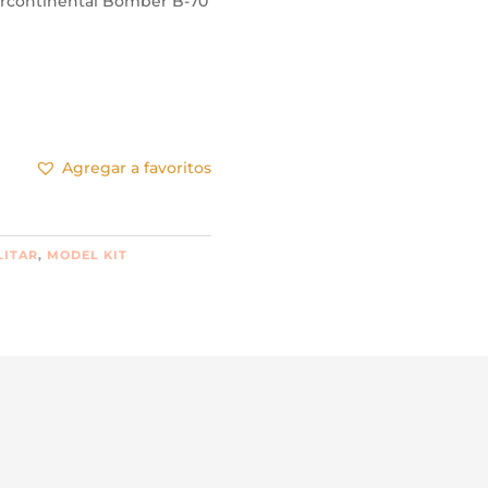
rcontinental Bomber B-70
Agregar a favoritos
LITAR
,
MODEL KIT