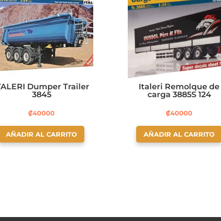
TALERI Dumper Trailer
Italeri Remolque de
3845
carga 3885S 124
₡
40000
₡
40000
AÑADIR AL CARRITO
AÑADIR AL CARRITO