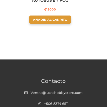
AUTOBUS EN VOG
₡
15000
AÑADIR AL CARRITO
Contacto
Ventas@lucashobbystore.com
+506 8374 6511