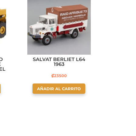
D
SALVAT BERLIET L64
E
1963
EL
₡
23500
AÑADIR AL CARRITO