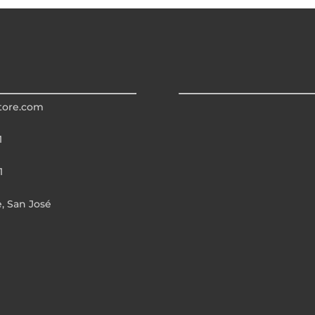
tore.com
1
1
e, San José