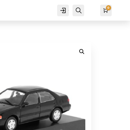
0
Cuenta
Buscar
Carro
₡
0