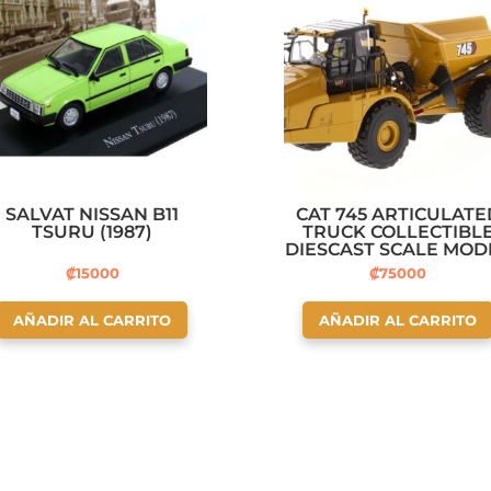
SALVAT NISSAN B11
CAT 745 ARTICULATE
TSURU (1987)
TRUCK COLLECTIBL
DIESCAST SCALE MOD
REPLICA
₡
15000
₡
75000
AÑADIR AL CARRITO
AÑADIR AL CARRITO