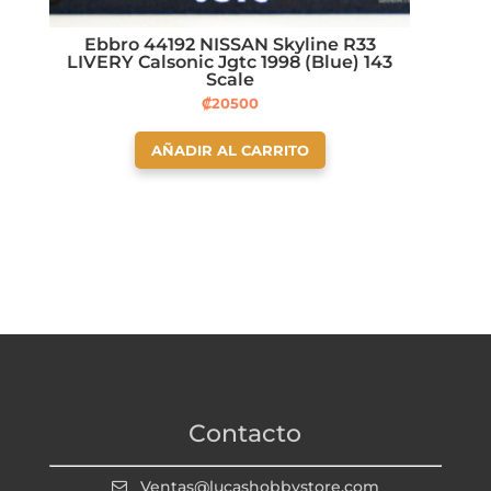
Ebbro 44192 NISSAN Skyline R33
LIVERY Calsonic Jgtc 1998 (Blue) 143
Scale
₡
20500
AÑADIR AL CARRITO
Contacto
Ventas@lucashobbystore.com