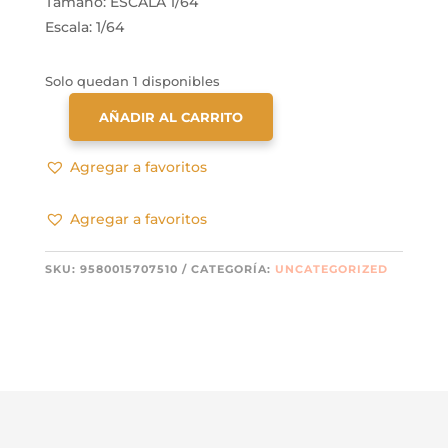
Tamaño: ESCALA 1/64
Escala: 1/64
Solo quedan 1 disponibles
AÑADIR AL CARRITO
TARMAC
MITSUBISHI
Agregar a favoritos
LANCER
EVOLUTION
Agregar a favoritos
X
NEGRO
CANTIDAD
SKU:
9580015707510
CATEGORÍA:
UNCATEGORIZED