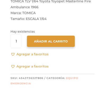
TOMICA TLV 1/64 Toyota Toyopet Masterline Fire
Ambulance 1966
Marca: TOMICA
Tamaño: ESCALA 1/64
Hay existencias
TOMICA
AÑADIR AL CARRITO
TLV
1/64
TOYOTA
Agregar a favoritos
TOYOPET
MASTERLINE
Agregar a favoritos
FIRE
AMBULANCE
SKU:
4543736327806
CATEGORÍA:
EQUIPO
1966
EMERGENCIA
CANTIDAD