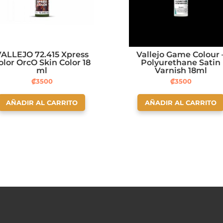
ALLEJO 72.415 Xpress
Vallejo Game Colour 
olor OrcO Skin Color 18
Polyurethane Satin
ml
Varnish 18ml
₡
3500
₡
3500
AÑADIR AL CARRITO
AÑADIR AL CARRITO