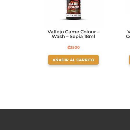
Vallejo Game Colour –
V
Wash – Sepia 18ml
C
₡
3500
AÑADIR AL CARRITO