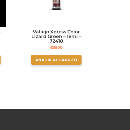
–
Vallejo Xpress Color
Lizard Green – 18ml –
72418
₡
3500
AÑADIR AL CARRITO