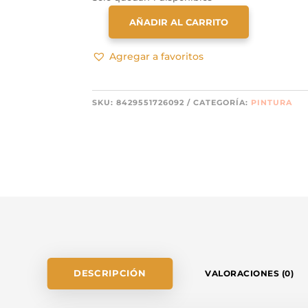
AÑADIR AL CARRITO
VALLEJO
GAME
Agregar a favoritos
COLOR:
OXIDO
72609
SKU:
8429551726092
CATEGORÍA:
PINTURA
CANTIDAD
DESCRIPCIÓN
VALORACIONES (0)