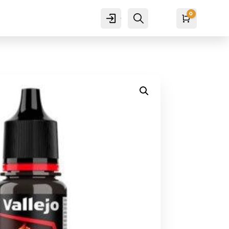
0
Cuenta
Buscar
Carro
₡
0