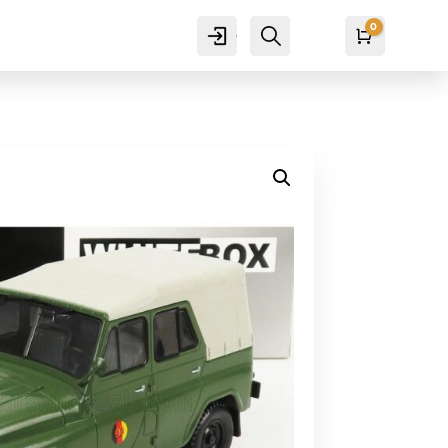
0
Cuenta
Buscar
Carro
₡
0