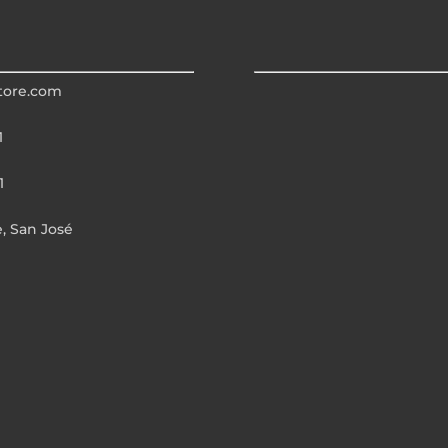
tore.com
1
1
e, San José