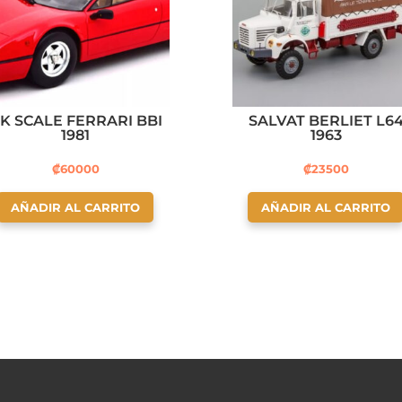
K SCALE FERRARI BBI
SALVAT BERLIET L6
1981
1963
₡
60000
₡
23500
AÑADIR AL CARRITO
AÑADIR AL CARRITO