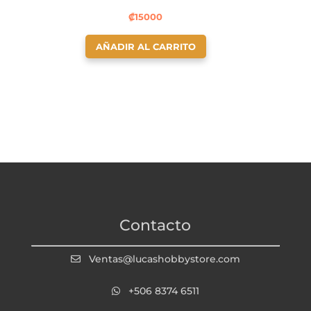
₡
15000
AÑADIR AL CARRITO
Contacto
Ventas@lucashobbystore.com
+506 8374 6511