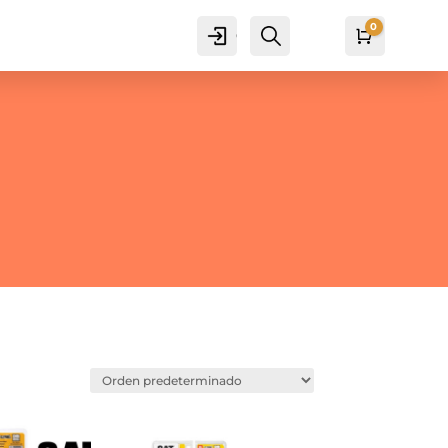
0
Cuenta
Buscar
Carro
₡
0