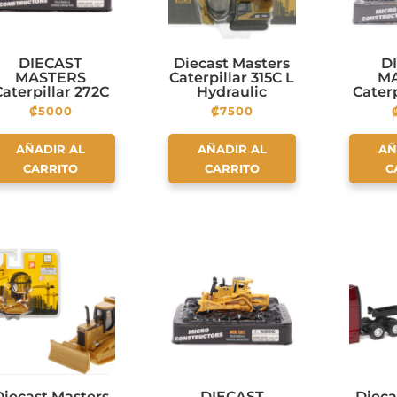
DIECAST
Diecast Masters
D
MASTERS
Caterpillar 315C L
M
aterpillar 272C
Hydraulic
Cater
Skid Steer
Excavator – Big
Whee
₡
5000
₡
7500
Loader – Micro-
Box Series
Constructor
Individual Blister
Con
Series Includes
Packaging
Serie
AÑADIR AL
AÑADIR AL
AÑ
acrylic display
acryl
CARRITO
CARRITO
C
base!
Diecast Masters
DIECAST
Dieca