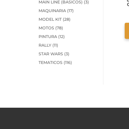
3
MAIN LINE (BASICOS)
3
productos
17
MAQUINARIA
17
productos
28
MODEL KIT
28
I
productos
78
MOTOS
78
productos
12
PINTURA
12
productos
11
RALLY
11
productos
3
STAR WARS
3
productos
116
TEMATICOS
116
productos