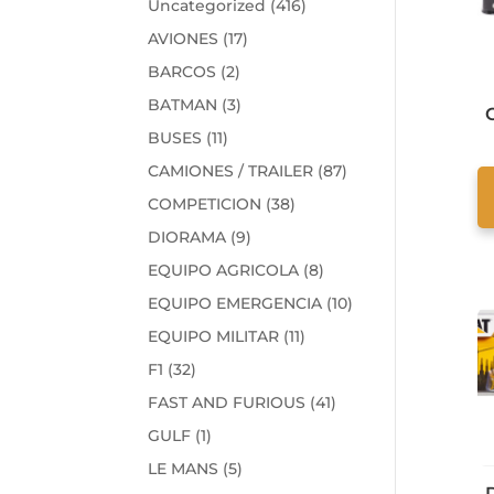
416
Uncategorized
416
productos
17
AVIONES
17
productos
2
BARCOS
2
productos
3
BATMAN
3
C
productos
11
BUSES
11
productos
87
CAMIONES / TRAILER
87
productos
38
COMPETICION
38
productos
9
DIORAMA
9
productos
8
EQUIPO AGRICOLA
8
productos
10
EQUIPO EMERGENCIA
10
productos
11
EQUIPO MILITAR
11
productos
32
F1
32
productos
41
FAST AND FURIOUS
41
productos
1
GULF
1
producto
5
LE MANS
5
productos