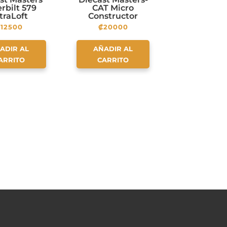
rbilt 579
CAT Micro
traLoft
Constructor
m Tractor
Scale Set 4
₡
12500
₡
20000
h Lowboy
iler and
pillar D5M
ADIR AL
AÑADIR AL
Dozer
ARRITO
CARRITO