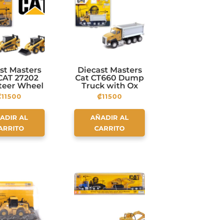
st Masters
Diecast Masters
 CAT 27202
Cat CT660 Dump
Steer Wheel
Truck with Ox
der and
Dump Body
₡
11500
₡
11500
02 Multi
rainTrack
der Twin
ADIR AL
AÑADIR AL
Pack
ARRITO
CARRITO