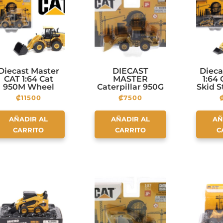
Diecast Master
DIECAST
Dieca
CAT 1:64 Cat
MASTER
1:64
950M Wheel
Caterpillar 950G
Skid 
Loader
Series II Wheel
Loa
₡
11500
₡
7500
Loader
297
Ter
Loa
AÑADIR AL
AÑADIR AL
AÑ
CARRITO
CARRITO
C