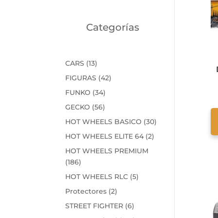
Categorías
13
CARS
13
productos
42
FIGURAS
42
productos
34
FUNKO
34
productos
56
GECKO
56
productos
30
HOT WHEELS BASICO
30
productos
2
HOT WHEELS ELITE 64
2
productos
HOT WHEELS PREMIUM
186
186
productos
5
HOT WHEELS RLC
5
productos
2
Protectores
2
productos
6
STREET FIGHTER
6
productos