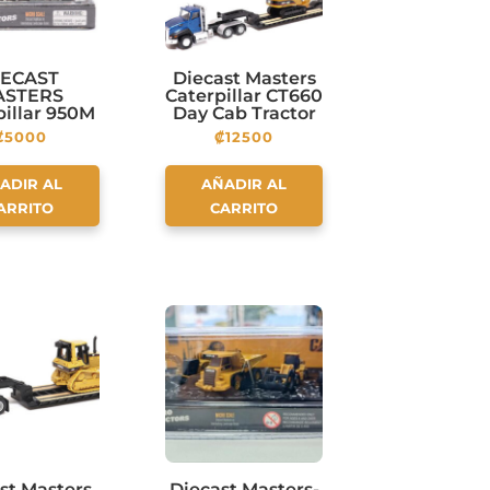
IECAST
Diecast Masters
ASTERS
Caterpillar CT660
pillar 950M
Day Cab Tractor
l Loader –
with Lowboy
₡
5000
₡
12500
Micro-
Trailer and
structor
Caterpillar 315C L
s Includes
Hydraulic
ADIR AL
AÑADIR AL
ic display
Excavator
ARRITO
CARRITO
base!
st Masters
Diecast Masters-