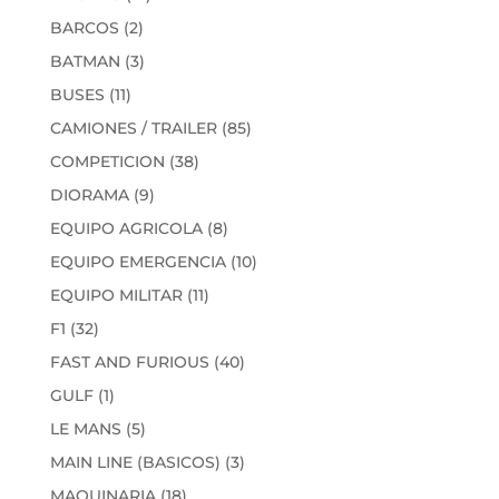
productos
2
BARCOS
2
productos
3
BATMAN
3
productos
11
BUSES
11
productos
85
CAMIONES / TRAILER
85
productos
38
COMPETICION
38
productos
9
DIORAMA
9
productos
8
EQUIPO AGRICOLA
8
productos
10
EQUIPO EMERGENCIA
10
productos
11
EQUIPO MILITAR
11
productos
32
F1
32
productos
40
FAST AND FURIOUS
40
productos
1
GULF
1
producto
5
LE MANS
5
productos
3
MAIN LINE (BASICOS)
3
productos
18
MAQUINARIA
18