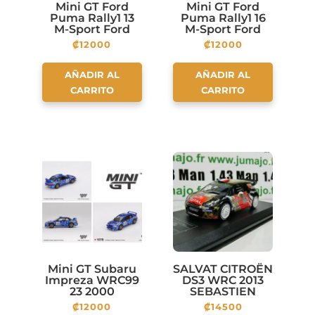
Mini GT Ford
Mini GT Ford
Puma Rally1 13
Puma Rally1 16
M-Sport Ford
M-Sport Ford
WRT 2024 Rally
WRT 2024 Rally
₡
12000
₡
12000
Monte Carlo
Finland 3rd
Place – White –
Mijo Exclusives
AÑADIR AL
AÑADIR AL
CARRITO
CARRITO
Mini GT Subaru
SALVAT CITROËN
Impreza WRC99
DS3 WRC 2013
23 2000
SEBASTIEN
Acropolis Rally –
CHARDONNEC –
₡
12000
₡
14500
Mijo Exclusives
THIBAULT DE LA