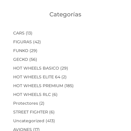
Categorías
13
CARS
13
productos
42
FIGURAS
42
productos
29
FUNKO
29
productos
56
GECKO
56
productos
29
HOT WHEELS BASICO
29
productos
2
HOT WHEELS ELITE 64
2
productos
185
HOT WHEELS PREMIUM
185
productos
6
HOT WHEELS RLC
6
productos
2
Protectores
2
productos
6
STREET FIGHTER
6
productos
413
Uncategorized
413
productos
17
AVIONES
17