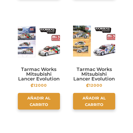
Tarmac Works
Tarmac Works
Mitsubishi
Mitsubishi
Lancer Evolution
Lancer Evolution
II Rallye Monte-
III 2 Hong Kong-
₡
12000
₡
12000
Carlo 1995T.
Beijing Rally
Mäkinen / S.
1995 Winner
Harjanne
AÑADIR AL
AÑADIR AL
CARRITO
CARRITO