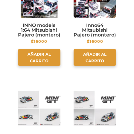
INNO models
Inno64
1:64 Mitsubishi
Mitsubishi
Pajero (montero)
Pajero (montero)
Evolution
Evolution
₡
16000
₡
16000
RALLIART Silver
AÑADIR AL
AÑADIR AL
CARRITO
CARRITO