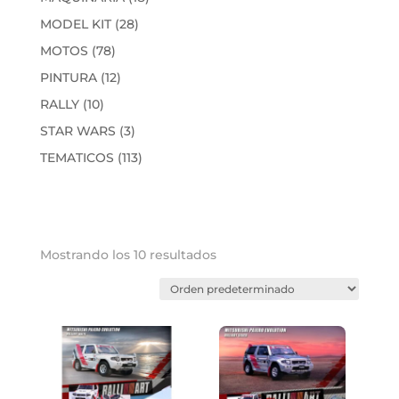
productos
28
MODEL KIT
28
productos
78
MOTOS
78
productos
12
PINTURA
12
productos
10
RALLY
10
productos
3
STAR WARS
3
productos
113
TEMATICOS
113
productos
Mostrando los 10 resultados