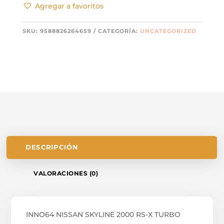
Agregar a favoritos
RS-
X
TURBO
SKU:
9588826264659
CATEGORÍA:
UNCATEGORIZED
DR30
#50
ALL
JAPAN
TOURING
CAR
CHAMPIONSHIP
1987
CANTIDAD
DESCRIPCIÓN
VALORACIONES (0)
INNO64 NISSAN SKYLINE 2000 RS-X TURBO