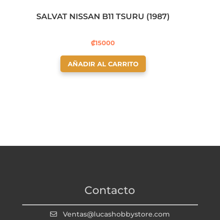
SALVAT NISSAN B11 TSURU (1987)
₡
15000
AÑADIR AL CARRITO
Contacto
Ventas@lucashobbystore.com